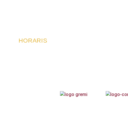
HORARIS
De dilluns a divendres:
9’30 a 14h i 16’30 a 19’30.
640 608 
c/ Pasqual Ribot 3, 07
Dissabtes:
10 a 13’30h