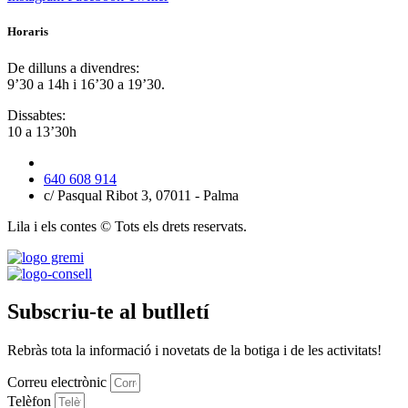
Horaris
De dilluns a divendres:
9’30 a 14h i 16’30 a 19’30.
Dissabtes:
10 a 13’30h
640 608 914
c/ Pasqual Ribot 3, 07011 - Palma
Lila i els contes © Tots els drets reservats.
Subscriu-te al butlletí
Rebràs tota la informació i novetats de la botiga i de les activitats!
Correu electrònic
Telèfon