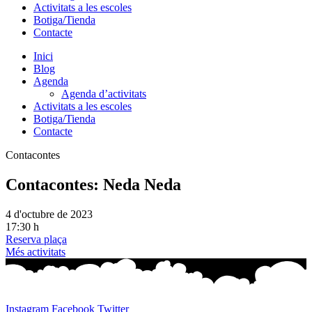
Activitats a les escoles
Botiga/Tienda
Contacte
Inici
Blog
Agenda
Agenda d’activitats
Activitats a les escoles
Botiga/Tienda
Contacte
Contacontes
Contacontes: Neda Neda
4 d'octubre de 2023
17:30 h
Reserva plaça
Més activitats
Instagram
Facebook
Twitter