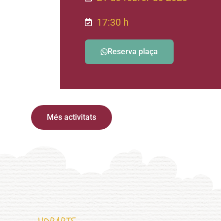
17:30 h
Reserva plaça
Més activitats