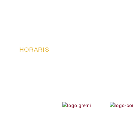
HORARIS
De dilluns a divendres:
9’30 a 14h i 16’30 a 19’30.
640 608 
c/ Pasqual Ribot 3, 07
Dissabtes:
10 a 13’30h