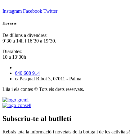
Instagram
Facebook
Twitter
Horaris
De dilluns a divendres:
9’30 a 14h i 16’30 a 19’30.
Dissabtes:
10 a 13’30h
640 608 914
c/ Pasqual Ribot 3, 07011 - Palma
Lila i els contes © Tots els drets reservats.
Subscriu-te al butlletí
Rebràs tota la informació i novetats de la botiga i de les activitats!