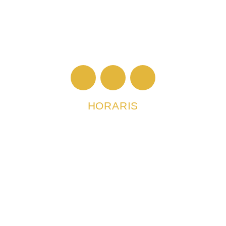
HORARIS
De dilluns a divendres:
9’30 a 14h i 16’30 a 19’30.
Dissabtes:
10 a 13’30h
640 608 914
c/ Pasqual Ribot 3, 07011 - Palma