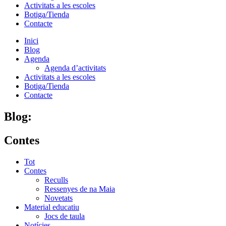
Activitats a les escoles
Botiga/Tienda
Contacte
Inici
Blog
Agenda
Agenda d’activitats
Activitats a les escoles
Botiga/Tienda
Contacte
Blog:
Contes
Tot
Contes
Reculls
Ressenyes de na Maia
Novetats
Material educatiu
Jocs de taula
Notícies