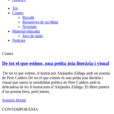
Tot
Contes
Reculls
Ressenyes de na Maia
Novetats
Material educatiu
Jocs de taula
Notícies
Contes
De tot el que estimo, una petita joia literària i visual
De tot el que estimo, il·lustrat per Alejandra Zúñiga amb un poema
de Pere Calders De tot el que estimo és una petita joia literària i
visual que uneix la sensibilitat poètica de Pere Calders amb la
delicadesa de les il·lustracions d’Alejandra Zúñiga. El llibre parteix
d’un poema breu, però intens,
Segueix llegint
CONTEMPORÀNIA