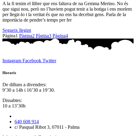
A la fi tenim el llibre que ens faltava de na Gemma Merino. No és
que sigui nou, però no l’haviem pogut tenir a la botiga i ens moríem
per llegir-lo i la veritat és que no ens ha decebut gens. Parla de la
importàcia de pendre’s temps per fer
Segueix llegint
Pàgina
1
Pàgina
2
Pàgina
3
Pàgina
4
Instagram
Facebook
Twitter
Horaris
De dilluns a divendres:
9’30 a 14h i 16’30 a 19’30.
Dissabtes:
10 a 13’30h
640 608 914
c/ Pasqual Ribot 3, 07011 - Palma